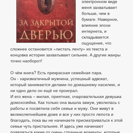
электронном виде
меня захватывает
больше, чем в
бумаге. Наверное,
влияние эпохи
интернета, и
складывается
ощущение, что
сложнее остановится «листать ленту» из текста и
концовка истории захватывает сильнее. А другие жанры
точно наоборот!
О чём книга? Есть прекрасная семейная пара.
Он - харизматичный мужчина, успешный адвокат,
который занимается делами по домашнему насилию, и
ни одно дело он ещё не проиграл.
И его жена – милая, приятная, очаровательная девушка
домохозяйка. Как только она вышла замуж, уволилась с
работы и посвятила себя семье и мужу. Они живут в
великолепнейшем доме и все у них просто лепота и
благодать, пока вы не начинаете присматриваться к этой
семье чуть пристальнее. И здесь уже начинают
появляться какие-то очень странные моменты, которые