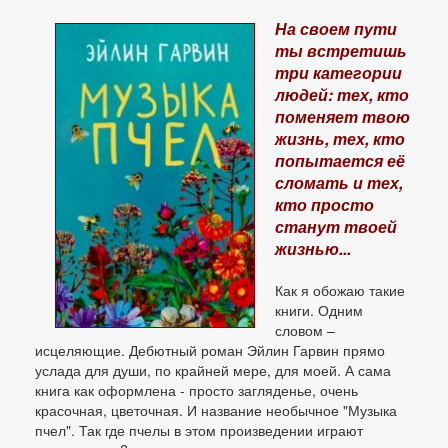
На своем пути
ты встретишь
три категории
людей: тех, кто
поменяет твою
жизнь, тех, кто
попытается её
сломать и тех,
кто просто
станут твоей
жизнью...
Как я обожаю такие
книги. Одним
словом –
исцеляющие. Дебютный роман Эйлин Гарвин прямо
услада для души, по крайней мере, для моей. А сама
книга как оформлена - просто загляденье, очень
красочная, цветочная. И название необычное "Музыка
пчел". Так где пчелы в этом произведении играют