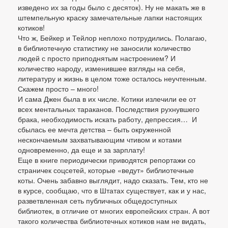
изведено их за годы было с десяток). Ну не макать же в
штемпельную краску замечательные лапки настоящих
котиков!
Что ж, Бейкер и Тейлор неплохо потрудились. Полагаю,
в библиотечную статистику не заносили количество
людей с просто приподнятым настроением? И
количество народу, изменившее взгляды на себя,
литературу и жизнь в целом тоже осталось неучтенным.
Скажем просто – много!
И сама Джен была в их числе. Котики излечили ее от
всех ментальных тараканов. Последствия рухнувшего
брака, необходимость искать работу, депрессия… И
сбылась ее мечта детства – быть окруженной
нескончаемым захватывающим чтивом и котами
одновременно, да еще и за зарплату!
Еще в книге периодически приводятся репортажи со
страничек соцсетей, которые «ведут» библиотечные
коты. Очень забавно выглядит, надо сказать. Тем, кто не
в курсе, сообщаю, что в Штатах существует, как и у нас,
разветвленная сеть публичных общедоступных
библиотек, в отличие от многих европейских стран. А вот
такого количества библиотечных котиков нам не видать,