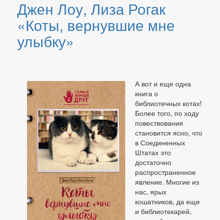
Джен Лоу, Лиза Рогак
«Коты, вернувшие мне
улыбку»
А вот и еще одна
книга о
библиотечных котах!
Более того, по ходу
повествования
становится ясно, что
в Соединенных
Штатах это
достаточно
распространенное
явление. Многие из
нас, ярых
кошатников, да еще
и библиотекарей,