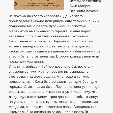
читали бестселлер
Вики Майрон.
Эта книга похожа и
не похожа на своего «собрата». Да, из этого
произведения можно почерпнуть еще толику знаний и
подробностей о работе публичной библиотеки
маленького американского городка. И еще ворох
забавных происшествий, связанный с котиками.
Небольшое отличие есть. Породистого вислоухого
котенка заведующая библиотекой купила для того,
чтобы он стал знатным мышеловом и избавил книги от
участи быть погрызенными. Второго котика взяли чуть
позже для компании.
И, кстати, Бейкер и Тейлор довольно быстро стали
знаменитостями. Как-то повезло им выигрышно
смотреться на фотографии. А тут еще и конкурс
подвернулся… Коты быстро стали трендом-брендом
городка. И, хотя сама Джен Лоу приложила усилия для
славы, все равно она искренне изумлялась тому, что
люди едут сотни километров для того, чтобы взглянуть
на усатых-полосатых, купить плакат с их плюшевыми
мордами, заполучить отпечаток лапы. Специальный
штемпель был сделан на заказ, надо сказать (и