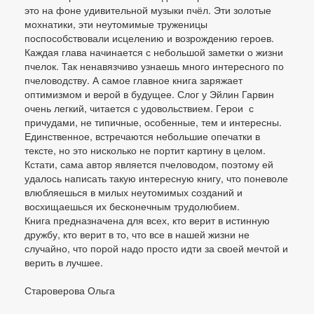
это на фоне удивительной музыки пчёл. Эти золотые
мохнатики, эти неутомимые труженицы
поспособствовали исцелению и возрождению героев.
Каждая глава начинается с небольшой заметки о жизни
пчелок. Так ненавязчиво узнаешь много интересного по
пчеловодству. А самое главное книга заряжает
оптимизмом и верой в будущее. Слог у Эйлин Гарвин
очень легкий, читается с удовольствием. Герои с
причудами, не типичные, особенные, тем и интересны.
Единственное, встречаются небольшие опечатки в
тексте, но это нисколько не портит картину в целом.
Кстати, сама автор является пчеловодом, поэтому ей
удалось написать такую интересную книгу, что поневоле
влюбляешься в милых неутомимых созданий и
восхищаешься их бесконечным трудолюбием.
Книга предназначена для всех, кто верит в истинную
дружбу, кто верит в то, что все в нашей жизни не
случайно, что порой надо просто идти за своей мечтой и
верить в лучшее.
Староверова Ольга