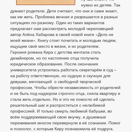
нужно их детям. Так
думают родители. Дети считают, что они и сами знают,
как им жить. Проблема вечная и разрешается в разных
ситуациях по-разному. Один из таких вариантов
предлагает нам рассмотреть молодой череповецкий
автор Алёна Хабарова в своей новой книге «Дело не
моей жизни». Книгу стоит почитать и молодым людям,
ищущим своё место в жизни, и их родителям.
Героиня романа Кира с детства мечтала стать
дизайнером, но по настоянию отца получила
юридическое образование. После окончания
университета устроилась работать секретарём в суд –
на работу ответственную, но нудную и скучную для
девушки, мечтающей о свободной творческой
профессии. Чтобы обрести независимость от родителей
и не быть под надзором строгого отца, сняла квартиру и
стала жить отдельно. Но и это не помогло ей сделать
решительный шаг и распроститься с нелюбимой
профессией. И только смерть любимой бабушки, во
всём поддерживающей свою внучку, и душевные
переживания многое перевернули в её сознании. Помог
и психолог, с которым Киру познакомила её подруга.