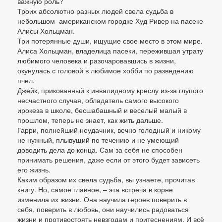
важную роль?
Троих абсолютно разных людей свела судьба в
небольшом американском городке Худ Ривер на пасеке
Алисы Хольцман.
Три потерянные души, ищущие свое место в этом мире.
Алиса Хольцман, владелица пасеки, пережившая утрату
любимого человека и разочаровавшись в жизни,
окунулась с головой в любимое хобби по разведению
пчел.
Джейк, прикованный к инвалидному креслу из-за глупого
несчастного случая, обладатель самого высокого
ирокеза в школе, бесшабашный и веселый малый в
прошлом, теперь не знает, как жить дальше.
Гарри, полнейший неудачник, вечно голодный и никому
не нужный, плывущий по течению и не умеющий
доводить дела до конца. Сам за себя не способен
принимать решения, даже если от этого будет зависеть
его жизнь.
Каким образом их свела судьба, вы узнаете, прочитав
книгу. Но, самое главное, – эта встреча в корне
изменила их жизни. Она научила героев поверить в
себя, поверить в любовь, они научились радоваться
жизни и противостоять невзгодам и притеснениям. И всё