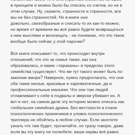
в принципе и можно было бы списать со счетов, но не в
этом случае. Ну, скажете, странности и странности, все
мы не без странностей. Но в книге они
довольно..своеобразные и списать-то их как-то можно,
но время от времени вы всё равно будете возвращаться
к ним мыслями и восклицать - не понимаю, что это такое
вообще было сейчас у этой парочки?
Вся книга описывает то, что происходит внутри
отношений, что это за семья такая, как она
образовалась, и какие «тараканы» в пределах этого
семейства существуют. Что же тут такого может быть по
законам жанра? Наверное, нужно предполагать, что они
оба такие милые, красивые и харизматичные, да и
профессиональные маньяки. Что они там людей
отлавливают к себе в подвалы и зверски убивают их. А
вот и нет, на самом деле эту историю можно описать как
глобальная семейная драма. Без жестокости в плане
психологических приемчиков и уловок психологического
триллера не обойтись в любом случае. Если захотите
узнать что там будет, прочитайте, но сразу говорю, даже
если вы эту книгу не полюбите, ваши нервы всё равно