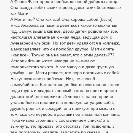
А Фэнни Флэгг просто необыкновенной доброты автор.
Она всегда любит своих героев, даже таких бестолковых,
как Мэгги.
А Мэгги что? Она как все! Она хороша собой (была),
мисс Алабама за тысяча девятьсот какой-то мохнатый
год. Замуж вышла как все, двоих детей родила как все,
настоящая элегантная южная леди, ведущая дом с
лучезарной улыбкой. Но вот дети удаляются в колледж,
а муж заявляет, что он полюбил другую. Мэгги опять
«как все». Только она не знает, что с этим делать???
Истории Фэнни Флэгг никогда не вызывают
гомерического хохота. А вот мягкую и даже грустную
улыбку – да. Мэгги решает, что пора покончить с собой.
Но тут возникает проблема. Нет, не способ
самоубийства. Как настоящая благовоспитанная южная
леди (пусть и двадцать первый век на дворе) и просто
деликатный, неконфликтный человек, наша героиня
ужасно боится поставить в неловкую ситуацию себя,
друзей, родных и соседей, она паникует при мысли о
том, сколько неудобств доставит ее внезапная кончина.
Пока читала страницы с составлением списка: это
выкинуть, это продать, это отослать, той позвонить, с
тем поговорить, уладить, заплатить по счетам… я