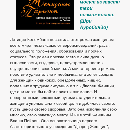
могут возрасти
твои
возможности.
(Шри
Ауробиндо)
Летиция Коломбани посвятила этот роман женщинам
всего мира, независимо от вероисповеданий, расы,
социального положения, образования и прочих
статусов. Это роман прежде всего о силе духа, о
выносливости, выдержке, целеустремленности к
осуществлению своей мечты. А мечта героини романа
поистине удивительна и необычна, она хочет создать
для женщин - одиноких, обездоленных, нищих,
попавших в трудную ситуацию и т.п.- Дворец Женщин,
где они могли бы найти приют и внимание. И
невероятными, сложными путями эта удивительная
женщина упрямо шла к своей цели и добилась своего,
пусть ценой своего здоровья. Зато она исполнила свою
миссию, свою заветную мечту. И имя этой женщины
Бланш Пейрон. Она основательница первого
благотворительного учреждения "Дворец Женщин",