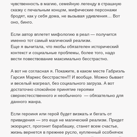
чувственность в магию, семейную легенду в страшную
сказку с печальным концом, мифические персонажи
бродят, как у себя дома, не вызывая удивления… Вот
оно, бинго.
Если автор вплетет мифологию в реал — получится
именно тот самый магический реализм.
Еще я вычитала, что якобы обязателен исторический
контекст и социальные проблемы, более того, надо
вести повествование максимально бесстрастно.
А вот не согласная я. Покажите, в каком месте Габриэль
Гарсия Маркес бесстрастен!!! И вообще. Можно бывает
и веселый магреал, без социального загруза. А вот
достаточно спокойное принятие героями
сверхестесственного и необычного — обязательно для
данного жанра.
Если героиня или герой будет визжать и бегать от
привидения — это еще не магический реализм. Придет
экзорцист, прогонит барабашку, станет всем счастье,
жизнь вернется в прежнее русло, купленный особнячок