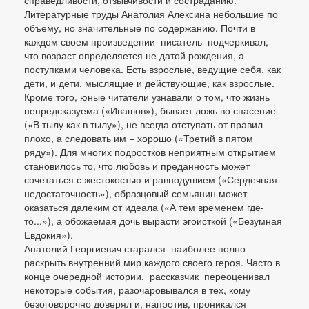
справедливости, отзывчивости и состраданию.
Литературные труды Анатолия Алексина небольшие по
объему, но значительные по содержанию. Почти в
каждом своем произведении писатель подчеркивал,
что возраст определяется не датой рождения, а
поступками человека. Есть взрослые, ведущие себя, как
дети, и дети, мыслящие и действующие, как взрослые.
Кроме того, юные читатели узнавали о том, что жизнь
непредсказуема («Ивашов»), бывает ложь во спасение
(«В тылу как в тылу»), не всегда отступать от правил −
плохо, а следовать им − хорошо («Третий в пятом
ряду»). Для многих подростков неприятным открытием
становилось то, что любовь и преданность может
сочетаться с жестокостью и равнодушием («Сердечная
недостаточность»), образцовый семьянин может
оказаться далеким от идеала («А тем временем где-
то...»), а обожаемая дочь вырасти эгоисткой («Безумная
Евдокия»).
Анатолий Георгиевич старался наиболее полно
раскрыть внутренний мир каждого своего героя. Часто в
конце очередной истории, рассказчик переоценивал
некоторые события, разочаровывался в тех, кому
безоговорочно доверял и, напротив, проникался