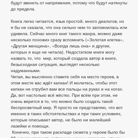
будут звенеть от напряжения, потому что будут натянуты
до предела.
Книга легко читается, язык простой, много диалогов, но
я бы не сказала, что она сильно чем-то запомнилась или
удивила. Сейчас много книг такого жанра, можно даже
несколько похожих сразу вспомнить («Золотая клетка»,
«Другая женщина», «Всегда лишь она» и другие,
которых я еще не читала). Недостатком книги могу
назвать то, что мир, который создала автор в книге,
безысходная ситуация, выглядят несколько
надуманными.
Читая, вы мысленно ставите себя на место героев, в
этом месте вас ждёт капкан! И молитесь, чтобы этот
капкан не отрубил вам все пальцы на руках и на ногах.
Да, вот настолько всё жёстко. При всём при этом, не
очень верится в то, что можно было создать такой
беспросветный мир. Я просто не представляю, что вот
именно в таких обстоятельствах и при таких условиях,
которые описывает автор, не было ни малейшей
лазейки и помощи.
Конечно, при таком раскладе сюжета у героев было бы