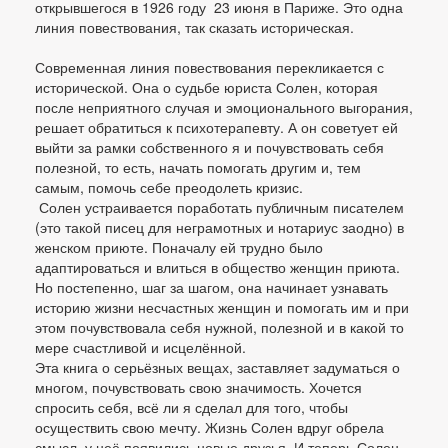
открывшегося в 1926 году 23 июня в Париже. Это одна
линия повествования, так сказать историческая.
Современная линия повествования перекликается с
исторической. Она о судьбе юриста Солен, которая
после неприятного случая и эмоционального выгорания,
решает обратиться к психотерапевту. А он советует ей
выйти за рамки собственного я и почувствовать себя
полезной, то есть, начать помогать другим и, тем
самым, помочь себе преодолеть кризис.
Солен устраивается поработать публичным писателем
(это такой писец для неграмотных и нотариус заодно) в
женском приюте. Поначалу ей трудно было
адаптироваться и влиться в общество женщин приюта.
Но постепенно, шаг за шагом, она начинает узнавать
историю жизни несчастных женщин и помогать им и при
этом почувствовала себя нужной, полезной и в какой то
мере счастливой и исцелённой.
Эта книга о серьёзных вещах, заставляет задуматься о
многом, почувствовать свою значимость. Хочется
спросить себя, всё ли я сделал для того, чтобы
осуществить свою мечту. Жизнь Солен вдруг обрела
смысл, у неё появились новые друзья. И теперь Солен