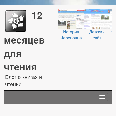
12
История
Детский
На
месяцев
Череповца
сайт
В
для
чтения
Блог о книгах и
чтении
Toggle
navigati