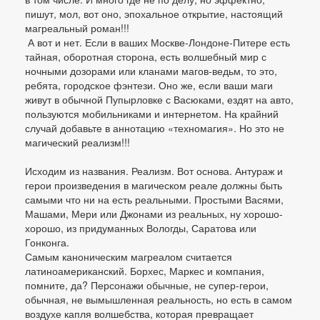
пишут, мол, вот оно, эпохальное открытие, настоящий
магреальный роман!!!
А вот и нет. Если в ваших Москве-Лондоне-Питере есть
тайная, оборотная сторона, есть волшебный мир с
ночными дозорами или кланами магов-ведьм, то это,
ребята, городское фэнтези. Оно же, если ваши маги
живут в обычной Пупырловке с Васюками, ездят на авто,
пользуются мобильниками и интернетом. На крайний
случай добавьте в аннотацию «техномагия». Но это не
магический реализм!!!
Исходим из названия. Реализм. Вот основа. Антураж и
герои произведения в магическом реале должны быть
самыми что ни на есть реальными. Простыми Васями,
Машами, Мери или Джонами из реальных, ну хорошо-
хорошо, из придуманных Вологды, Саратова или
Гонконга.
Самым каноническим магреалом считается
латиноамериканский. Борхес, Маркес и компания,
помните, да? Персонажи обычные, не супер-герои,
обычная, не вымышленная реальность, но есть в самом
воздухе капля волшебства, которая превращает