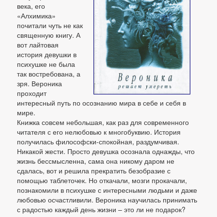
века, его
«Алхимика»
почитали чуть не как
священную книгу. А
вот лайтовая
история девушки в
психушке не была
так востребована, а
зря. Вероника
проходит
интересный путь по осознанию мира в себе и себя в
мире.
Книжка совсем небольшая, как раз для современного
читателя с его нелюбовью к многобуквию. История
получилась философски-спокойная, раздумчивая.
Никакой жести. Просто девушка осознала однажды, что
жизнь бессмысленна, сама она никому даром не
сдалась, вот и решила прекратить безобразие с
помощью таблеточек. Но откачали, мозги прокачали,
познакомили в психушке с интересными людьми и даже
любовью осчастливили. Вероника научилась принимать
с радостью каждый день жизни – это ли не подарок?