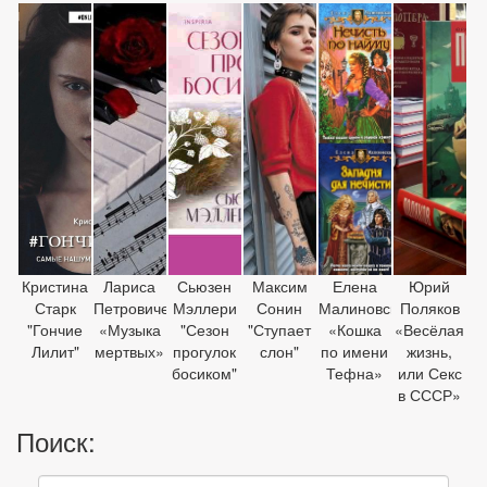
Кристина
Лариса
Сьюзен
Максим
Елена
Юрий
Старк
Петровичева
Мэллери
Сонин
Малиновская
Поляков
"Гончие
«Музыка
"Сезон
"Ступает
«Кошка
«Весёлая
Лилит"
мертвых»
прогулок
слон"
по имени
жизнь,
босиком"
Тефна»
или Секс
в СССР»
Поиск: