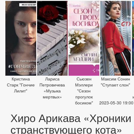
Кристина
Лариса
Сьюзен
Максим Сонин
Старк "Гончие
Петровичева
Мэллери
"Ступает слон"
Лилит"
«Музыка
"Сезон
мертвых»
прогулок
босиком"
2023-05-30 19:00
Хиро Арикава «Хроники
странствующего кота»