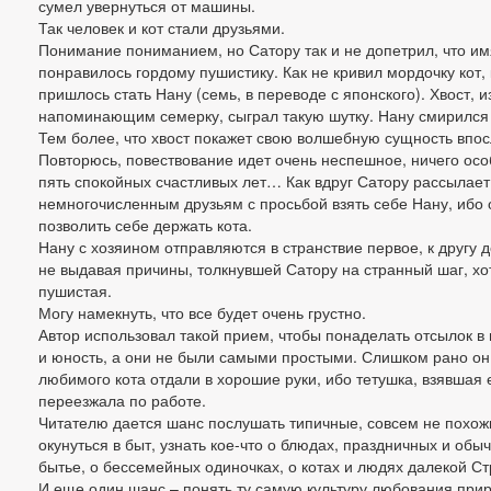
сумел увернуться от машины.
Так человек и кот стали друзьями.
Понимание пониманием, но Сатору так и не допетрил, что имя
понравилось гордому пушистику. Как не кривил мордочку кот, 
пришлось стать Нану (семь, в переводе с японского). Хвост, 
напоминающим семерку, сыграл такую шутку. Нану смирился
Тем более, что хвост покажет свою волшебную сущность впос
Повторюсь, повествование идет очень неспешное, ничего осо
пять спокойных счастливых лет… Как вдруг Сатору рассылае
немногочисленным друзьям с просьбой взять себе Нану, ибо
позволить себе держать кота.
Нану с хозяином отправляются в странствие первое, к другу д
не выдавая причины, толкнувшей Сатору на странный шаг, хот
пушистая.
Могу намекнуть, что все будет очень грустно.
Автор использовал такой прием, чтобы понаделать отсылок в 
и юность, а они не были самыми простыми. Слишком рано он
любимого кота отдали в хорошие руки, ибо тетушка, взявшая е
переезжала по работе.
Читателю дается шанс послушать типичные, совсем не похож
окунуться в быт, узнать кое-что о блюдах, праздничных и обы
бытье, о бессемейных одиночках, о котах и людях далекой 
И еще один шанс – понять ту самую культуру любования прир