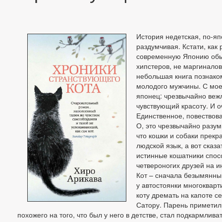
История недетская, по-я
раздумчивая. Кстати, как 
современную Японию обыч
хипстеров, не маргиналов
небольшая книга познаком
молодого мужчины. С мое
японец: чрезвычайно веж
чувствующий красоту. И о
Единственное, повествова
О, это чрезвычайно разум
что кошки и собаки прек
людской язык, а вот сказа
истинные кошатники спос
четвероногих друзей на и
Кот – сначала безымянны
у автостоянки многокварт
коту дремать на капоте с
Сатору. Парень приметил
похожего на того, что был у него в детстве, стал подкармливат