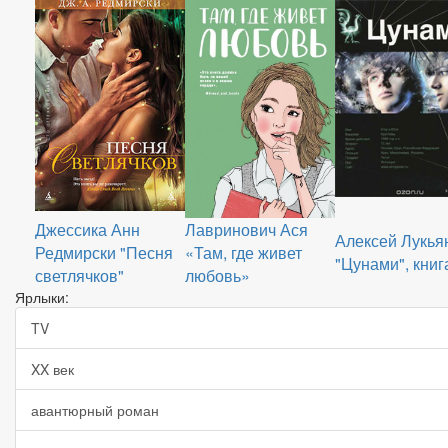
Джессика Анн
Лавринович Ася
Алексей Лукья
Редмирски "Песня
«Там, где живет
"Цунами", книга
светлячков"
любовь»
Ярлыки:
TV
XX век
авантюрный роман