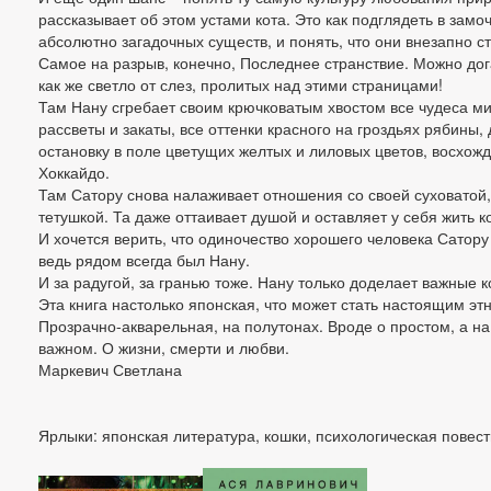
рассказывает об этом устами кота. Это как подглядеть в замо
абсолютно загадочных существ, и понять, что они внезапно с
Самое на разрыв, конечно, Последнее странствие. Можно до
как же светло от слез, пролитых над этими страницами!
Там Нану сгребает своим крючковатым хвостом все чудеса м
рассветы и закаты, все оттенки красного на гроздьях рябины,
остановку в поле цветущих желтых и лиловых цветов, восхож
Хоккайдо.
Там Сатору снова налаживает отношения со своей суховатой
тетушкой. Та даже оттаивает душой и оставляет у себя жить к
И хочется верить, что одиночество хорошего человека Сатор
ведь рядом всегда был Нану.
И за радугой, за гранью тоже. Нану только доделает важные к
Эта книга настолько японская, что может стать настоящим э
Прозрачно-акварельная, на полутонах. Вроде о простом, а н
важном. О жизни, смерти и любви.
Маркевич Светлана
Ярлыки: японская литература, кошки, психологическая повест