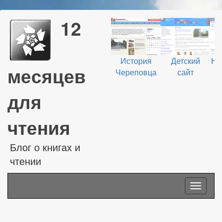
12
История
Детский
На
месяцев
Череповца
сайт
В
для
чтения
Блог о книгах и
чтении
Toggle
navigati