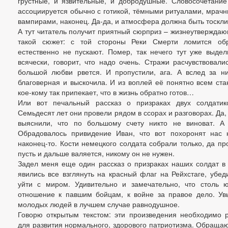
грустные, и язвительные, и добродушные. Словосочетание
ассоциируется обычно с готикой, тёмными ритуалами, мрач
вампирами, наконец. Да-да, и атмосфера должна быть тоскли
А тут читатель получит приятный сюрприз – жизнеутвержда
такой сюжет: с той стороны Реки Смерти ломится обр
естественно не пускают. Помер, так нечего тут уже выдел
всячески, говорит, что надо очень. Стражи расчувствовали
большой любви рвется. И пропустили, ага. А вслед за н
благоверная и выскочила. И из воплей её понятно всем стан
кое-кому так припекает, что в жизнь обратно готов…
Или вот печальный рассказ о призраках двух солдатико
Семьдесят лет они провели рядом в ссорах и разговорах. Да, 
выяснили, что по большому счету никто не виноват. А 
Обрадовалось привидение Иван, что вот похоронят нас 
наконец-то. Кости немецкого солдата собрали только, да пр
пусть и дальше валяется, никому он не нужен.
Задел меня еще один рассказ о призраках наших солдат в 
явились все взглянуть на красный флаг на Рейхстаге, убеди
уйти с миром. Удивительно и замечательно, что столь ю
отношение к павшим бойцам, к войне за правое дело. Ув
молодых людей в лучшем случае равнодушное.
Говорю открытым текстом: эти произведения необходимо 
для развития нормального, здорового патриотизма. Обращаю