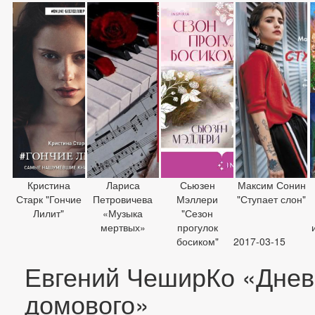
Кристина
Лариса
Сьюзен
Максим Сонин
Старк "Гончие
Петровичева
Мэллери
"Ступает слон"
Лилит"
«Музыка
"Сезон
мертвых»
прогулок
босиком"
2017-03-15
Евгений ЧеширКо «Днев
домового»