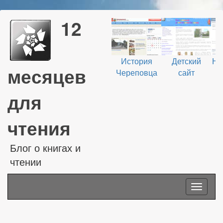
12
История
Детский
На
месяцев
Череповца
сайт
В
для
чтения
Блог о книгах и
чтении
Toggle
navigati