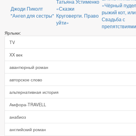
Татьяна Устименко
«Чёрный пудел
Джоди Пиколт
«Сказки
рыжий кот, или
"Ангел для сестры"
Круговерти. Право
Свадьба с
уйти»
препятствиям
Ярлыки:
TV
XX век
авантюрный роман
авторское слово
альтернативная история
Амфора-TRAVELL
анабиоз
английский роман