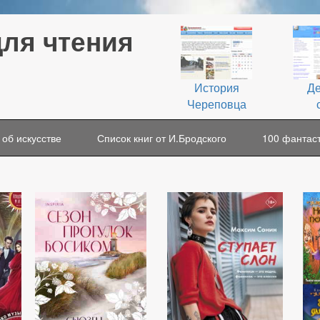
для чтения
История
Де
Череповца
 об искусстве
Список книг от И.Бродского
100 фантаст