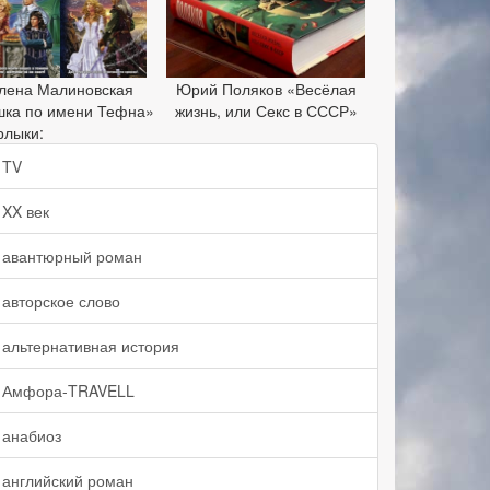
лена Малиновская
Юрий Поляков «Весёлая
шка по имени Тефна»
жизнь, или Секс в СССР»
рлыки:
TV
XX век
авантюрный роман
авторское слово
альтернативная история
Амфора-TRAVELL
анабиоз
английский роман