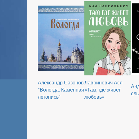
Александр Сазонов
Лавринович Ася
Анд
"Вологда. Каменная
«Там, где живет
сл
летопись"
любовь»