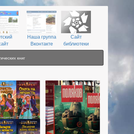
тский
Наша группа
Сайт
сайт
Вконтакте
библиотеки
ических книг