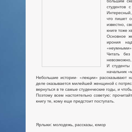
большим ске
студентов 
Интересный,
что пишет с
известно, св
книге тоже х
Основное ж
ирония над
«неумными» 
Читать без
невозможно, 
И студенты 
начальник «
Небольшие истории- «лекции» рассказывают н
деле оказывается милейшей женщиной с потряса
вернуться в те самые студенческие годы, и чтобы
Поэтому всем настоятельно советую: прочитайт
книгу те, кому еще предстоит поступать.
Ярлыки: молодежь, рассказы, юмор