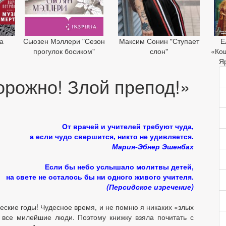
а
Сьюзен Мэллери "Сезон
Максим Сонин "Ступает
Е
»
прогулок босиком"
слон"
«Ко
Я
рожно! Злой препод!»
От врачей и учителей требуют чуда,
а если чудо свершится, никто не удивляется.
Мария-Эбнер Эшенбах
Если бы небо услышало молитвы детей,
на свете не осталось бы ни одного живого учителя.
(Персидское изречение)
еские годы! Чудесное время, и не помню я никаких «злых
 все милейшие люди. Поэтому книжку взяла почитать с