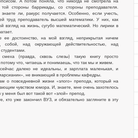
псисом. А потом поняла, что никогда не смотрела на
с той стороны баррикады, со стороны преподавателя.
 знаете ли, ракурс получается. Особенно, если учесть,
ей труд преподаватель высшей математики. У них, как
ой взгляд на жизнь, сугубо математический. Но лирики в
ватает.
е ее достоинство, на мой взгляд, неприкрытая ничем
 собой, над окружающей действительностью, над
студентами.
 смеха (правда, сквозь слезы) такую книгу просто
потому что, читаешь и понимаешь, что так мы и живем.
сейчас далеко не идеальны, и зарплата маленькая, и
марсианин», не вникающий в проблемы кафедры.
ам о повседневной жизни «злого» препода, который на
ющим чувством юмора. И, знаете, мне очень захотелось
 у меня был вот такой вот «злой» препод.
е, кто уже закончил ВУЗ, и обязательно загляните в эту