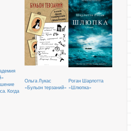
кадемия
й»
Ольга Лукас
Роган Шарлотта
ушение
«Бульон терзаний»
«Шлюпка»
а. Когда