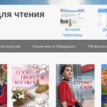
для чтения
История
Де
Череповца
 об искусстве
Список книг от И.Бродского
100 фантаст