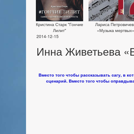
Кристина Старк "Гончие
Лариса Петровичев
Лилит"
«Музыка мертвых
2014-12-15
Инна Живетьева «
Вместо того чтобы рассказывать сагу, в ко
сценарий. Вместо того чтобы оправдыва