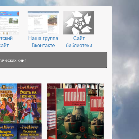
тский
Наша группа
Сайт
сайт
Вконтакте
библиотеки
ических книг