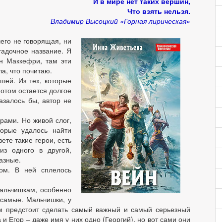
И в мире нет таких вершин,
Что взять нельзя.
Владимир Высоцкий «Горная лирическая»
его не говорящая, ни
гадочное название. Я
н Маккефри, там эти
а, что почитаю.
шей. Из тех, которые
потом остается долгое
азалось бы, автор не
рами. Но живой слог,
торые удалось найти
вете такие герои, есть
из одного в другой,
азные.
том. В ней сплелось
альчишкам, особенно
 самые. Мальчишки, у
ым предстоит сделать самый важный и самый серьезный
и Егор – даже имя у них одно (Георгий), но вот сами они