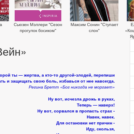
а
Сьюзен Мэллери "Сезон
Максим Сонин "Ступает
Е
»
прогулок босиком"
слон"
«Ко
Я
Вейн»
торой ты — жертва, а кто-то другой-злодей, перепиши
ть и защищать свою боль, избавься от нее навсегда.
Регина Бретт «Бог никогда не моргает»
Ну вот, исчезла дрожь в руках,
Теперь — наверх!
Ну вот, сорвался в пропасть страх -
Навек, навек.
Для остановки нет причин -
Иду, скользя,