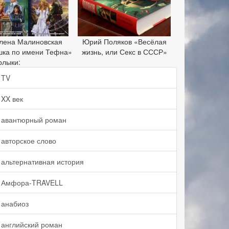
лена Малиновская
Юрий Поляков «Весёлая
шка по имени Тефна»
жизнь, или Секс в СССР»
рлыки:
TV
XX век
авантюрный роман
авторское слово
альтернативная история
Амфора-TRAVELL
анабиоз
английский роман