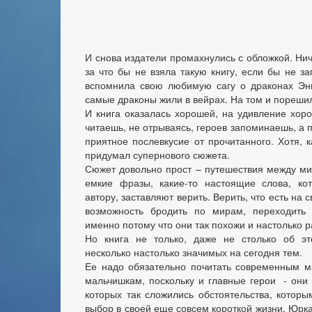
И снова издатели промахнулись с обложкой. Нич
за что бы не взяла такую книгу, если бы не за
вспомнила свою любимую сагу о драконах Эн
самые драконы жили в вейрах. На том и порешил
И книга оказалась хорошей, на удивление хоро
читаешь, не отрываясь, героев запоминаешь, а 
приятное послевкусие от прочитанного. Хотя, к
придумал супернового сюжета.
Сюжет довольно прост – путешествия между ми
емкие фразы, какие-то настоящие слова, ко
автору, заставляют верить. Верить, что есть на с
возможность бродить по мирам, переходить 
именно потому что они так похожи и настолько р
Но книга не только, даже не столько об э
несколько настолько значимых на сегодня тем.
Ее надо обязательно почитать современным м
мальчишкам, поскольку и главные герои - они
которых так сложились обстоятельства, котор
выбор в своей еще совсем короткой жизни. Юрка 