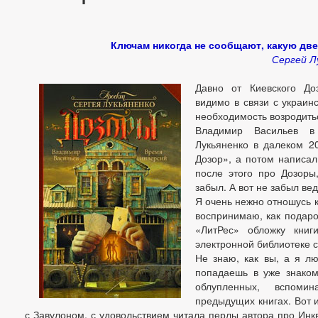
Ключам никогда не сообщают, какую две
Сергей Л
Давно от Киевского До
видимо в связи с украин
необходимость возродитьс
Владимир Васильев в
Лукьяненко в далеком 2
Дозор», а потом написа
после этого про Дозоры,
забыл. А вот не забыл вед
Я очень нежно отношусь к
воспринимаю, как подарок
«ЛитРес» обложку книг
электронной библиотеке 
Не знаю, как вы, а я лю
попадаешь в уже знаком
облупленных, вспом
предыдущих книгах. Вот и
с Завулоном, с удовольствием читала перлы автора про Инкв