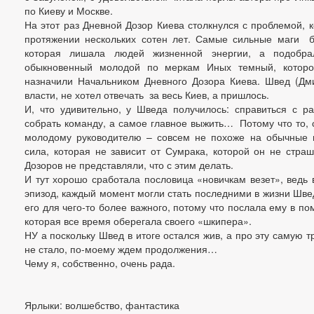
по Киеву и Москве.
На этот раз Дневной Дозор Киева столкнулся с проблемой, 
протяжении нескольких сотен лет. Самые сильные маги б
которая лишала людей жизненной энергии, а подобр
обыкновенный молодой по меркам Иных темный, которо
назначили Начальником Дневного Дозора Киева. Швед (Дм
власти, не хотел отвечать за весь Киев, а пришлось.
И, что удивительно, у Шведа получилось: справиться с ра
собрать команду, а самое главное выжить… Потому что то, 
молодому руководителю – совсем не похоже на обычные п
сила, которая не зависит от Сумрака, которой он не стра
Дозоров не представляли, что с этим делать.
И тут хорошо сработала пословица «новичкам везет», ведь 
эпизод, каждый момент могли стать последними в жизни Шве
его для чего-то более важного, потому что послала ему в п
которая все время оберегала своего «шкипера».
НУ а поскольку Швед в итоге остался жив, а про эту самую 
не стало, по-моему ждем продолжения…
Чему я, собственно, очень рада.
Ярлыки: волшебство, фантастика