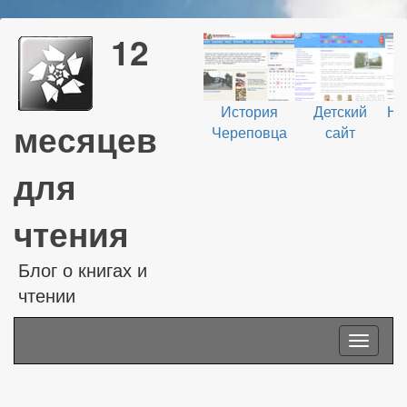
12
История
Детский
На
месяцев
Череповца
сайт
В
для
чтения
Блог о книгах и
чтении
Toggle
navigati