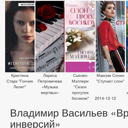
Кристина
Лариса
Сьюзен
Максим Сонин
Старк "Гончие
Петровичева
Мэллери
"Ступает слон"
Лилит"
«Музыка
"Сезон
мертвых»
прогулок
босиком"
2014-12-12
Владимир Васильев «В
инверсий»