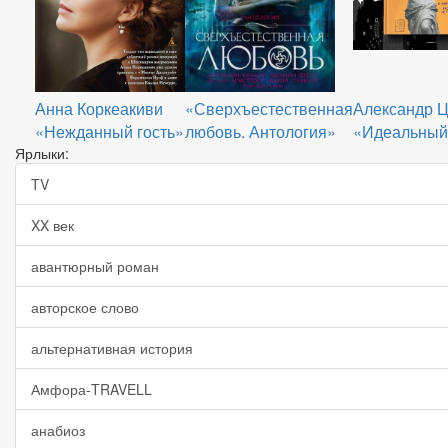
Анна Коркеакиви
«Сверхъестественная
Александр 
«Нежданный гость»
любовь. Антология»
«Идеальный
Ярлыки:
TV
XX век
авантюрный роман
авторское слово
альтернативная история
Амфора-TRAVELL
анабиоз