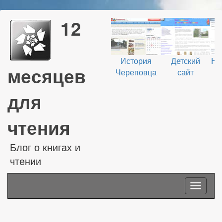
12
История
Детский
На
месяцев
Череповца
сайт
В
для
чтения
Блог о книгах и
чтении
Toggle
navigati