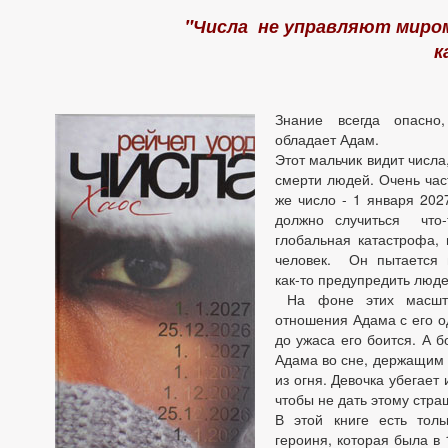
"Числа не управляют миром
к
Знание всегда опасно
обладает Адам.
Этот мальчик видит числа,
смерти людей. Очень час
же число - 1 января 202
должно случиться что-
глобальная катастрофа,
человек. Он пытается 
как-то предупредить людей
На фоне этих масшта
отношения Адама с его о
до ужаса его боится. А б
Адама во сне, держащим 
из огня. Девочка убегает 
чтобы не дать этому стра
В этой книге есть тол
героиня, которая была в 