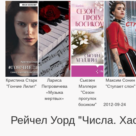
Кристина Старк
Лариса
Сьюзен
Максим Сонин
"Гончие Лилит"
Петровичева
Мэллери
"Ступает слон"
«Музыка
"Сезон
мертвых»
прогулок
босиком"
2012-09-24
Рейчел Уорд "Числа. Хао