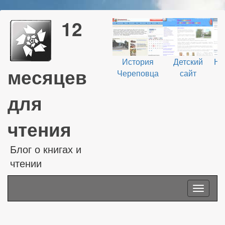
12
История
Детский
На
месяцев
Череповца
сайт
В
для
чтения
Блог о книгах и
чтении
Toggle
navigati