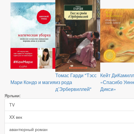
Томас Гарди "Тэсс
Кейт ДиКамил
Мари Кондо и магия
из рода
«Спасибо Уинн
д’Эрбервиллей"
Дикси»
Ярлыки:
TV
XX век
авантюрный роман