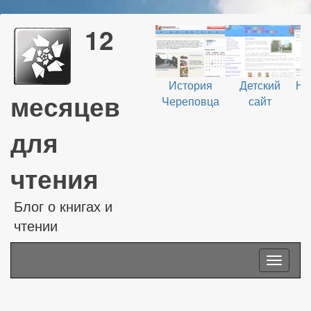
12
История
Детский
На
месяцев
Череповца
сайт
В
для
чтения
Блог о книгах и
чтении
Toggle
navigati