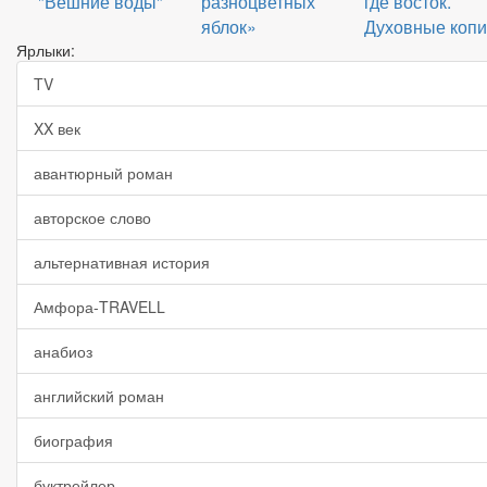
"Вешние воды"
разноцветных
где восток.
яблок»
Духовные копи
Ярлыки:
TV
XX век
авантюрный роман
авторское слово
альтернативная история
Амфора-TRAVELL
анабиоз
английский роман
биография
буктрейлер