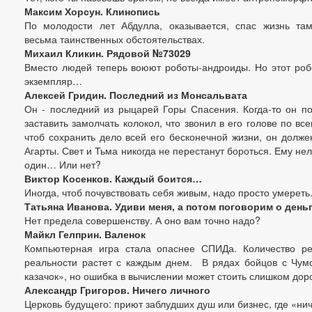
Максим Хорсун. Клинопись
По молодости лет Абдулла, оказывается, спас жизнь та
весьма таинственных обстоятельствах.
Михаил Кликин. Рядовой №73029
Вместо людей теперь воюют роботы-андроиды. Но этот робо
экземпляр…
Алексей Гридин. Последний из Монсальвата
Он - последний из рыцарей Горы Спасения. Когда-то он по
заставить замолчать колокол, что звонил в его голове по вс
чтоб сохранить дело всей его бесконечной жизни, он долж
Агарты. Свет и Тьма никогда не перестанут бороться. Ему нел
один… Или нет?
Виктор Косенков. Каждый боится…
Иногда, чтоб почувствовать себя живым, надо просто умереть
Татьяна Иванова. Удиви меня, а потом поговорим о день
Нет предела совершенству. А оно вам точно надо?
Майкл Гелприн. Валенок
Компьютерная игра стала опаснее СПИДа. Количество ре
реальности растет с каждым днем. В рядах бойцов с Чум
казачок», но ошибка в вычислении может стоить слишком до
Александр Григоров. Ничего личного
Церковь будущего: приют заблудших душ или бизнес, где «ни