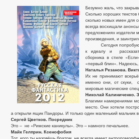
Безумно жаль, что закрыв
Сколько хороших текстов 
сколько новых имен для с
всегда восхищали анонсы 
предложениях издатели мо
произведения, и заинтриг
Сегодня попробую, хо
к идеалу и рассказат
сборника в стиле «Если»
«первый блин». Надеюсь,
Наталья Резанова. Вик
Их не принимают всерьёз
именно они, от скуки, 
мировые магические спе
Николай Калиниченко. З
Благими намерениями мос
место. Они хотели постр
а открыли ящик Пандоры. И только один маленький мальчик в
Сергей Цветков. Посредник
Это – не «Римские каникулы». Это – намного печальнее.
Майк Гелприн. Ксенофобия
Тот, кого ты назовёшь братом, не всегда имеет антропоморфн