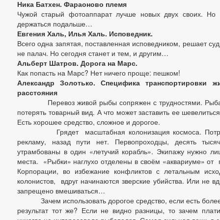
Ника Батхен. Фараоново племя
Чужой старый фотоаппарат лучше новых двух своих. Но 
держаться подальше…
Евгения Халь, Илья Халь. Исповедник.
Всего одна запятая, поставленная исповедником, решает суд
не палач. Но сегодня станет и тем, и другим…
Альберт Шатров. Дорога на Марс.
Как попасть на Марс? Нет ничего проще: пешком!
Александр Золотько. Специфика транспортировки 
расстояния
Перевоз живой рыбы сопряжен с трудностями. Рыба до
потерять товарный вид. А что может заставить ее шевелитьс
Есть хорошее средство, сложное и дорогое.
Грядет масштабная колонизация космоса. Потраче
рекламу, назад пути нет. Первопроходцы, десять тыс
утрамбованы в один «летучий корабль». Экипажу нужно лиш
места. «Рыбки» наглухо отделены в своём «аквариуме» от 
Корпорации, во избежание конфликтов с летальным исх
колонистов, вдруг начинаются зверские убийства. Или не вд
запрещено вмешиваться…
Зачем использовать дорогое средство, если есть более 
результат тот же? Если не видно разницы, то зачем пла