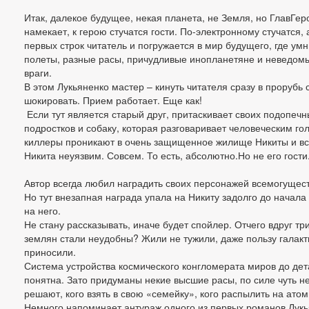
Итак, далекое будущее, некая планета, не Земля, но ГлавГеро
намекает, к герою стучатся гости. По-электронному стучатся, а
первых строк читатель и погружается в мир будущего, где ум
полеты, разные расы, причудливые инопланетяне и неведом
враги.
В этом Лукьяненко мастер – кинуть читателя сразу в прорубь 
шокировать. Прием работает. Еще как!
Если тут является старый друг, притаскивает своих подопеч
подростков и собаку, которая разговаривает человеческим г
киллеры проникают в очень защищенное жилище Никиты и в
Никита неуязвим. Совсем. То есть, абсолютно.Но не его гости
Автор всегда любил наградить своих персонажей всемогущест
Но тут внезапная награда упала на Никиту задолго до начала
на него.
Не стану рассказывать, иначе будет спойлер. Отчего вдруг т
землян стали неудобны? Жили не тужили, даже пользу галак
приносили.
Система устройства космического конгломерата миров до дет
понятна. Зато придуманы некие высшие расы, по силе чуть н
решают, кого взять в свою «семейку», кого распылить на атом
Немного напоминает антураж одного из первых романов Лук