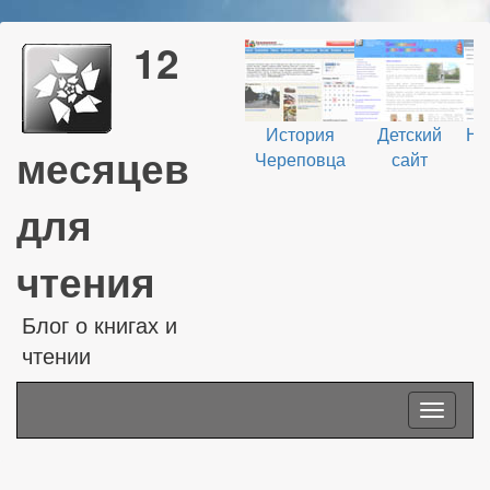
12
История
Детский
На
месяцев
Череповца
сайт
В
для
чтения
Блог о книгах и
чтении
Toggle
navigati