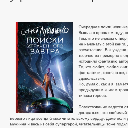
Очередная почти новинка
Вышла в прошлом году, но
Тем, кто не знаком с тво
не начинать с этой книги,
впечатление. Вынуждена п
творчества примерно в о
истощили фантазию авто
Те, кто любит, любил кни
фантастики, конечно же, п
удовольствия.
Но, думаю, как и я, заме
предыдущим книгам троп
типажи героев.
Повествование ведется от
догадаться, это любимый
первого лица всегда ближе читательскому сердцу. Даже если
мужчина и весь из себя супергерой, читательницы тоже подк