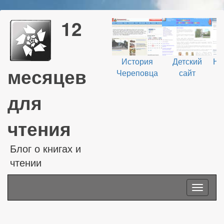
12
История
Детский
На
месяцев
Череповца
сайт
В
для
чтения
Блог о книгах и
чтении
Toggle
navigati