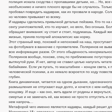
полиция искала сходства с пропавшими детьми, но… Но, все 
необъяснимо и ничего плохого вроде бы не случалось. Только
пробовал повредить кадаврам, как их прозвали в народе. Сол
но человек привыкает ко всему.
И кадавры сделались привычной деталью пейзажа. Кто-то на н
секту уничтожителей, кто-то изучает, но вяло, без огонька. Б
обращает внимания: ну стоит и стоит, подумаешь. Каждый жи
жизнью, приняв ползучий апокалипсис как норму.
Этот странный мир, похожий и непохожий на наш, проступает
на фотобумаге в ванночке с проявителем. Поляринов не выва
всю информацию разом. От этого обыденность ненормальност
Поляринов вообще, похоже, спец по приближению потусторон
вытянутой руки. И нет, автор не ставил целью напугать читат
бабайками. Если уж пугать, то масштабнее – концом света, к
человеческой психики, а их немало вскроется по ходу повест
глубин.
Книга динамичная, читается на одном дыхании, однозначного
размышления не отпускают еще долго, и хочется с кем-нибудь
концовку. И еще – как оно, жить вдали от родины и вернуться,
смертью и не замечать её, как можно не просто отпустить и п
нем напрочь…
Метафорой чего именно являются кадавры, каждый решит дл
Маркировка 18+ оправдана, некоторое количество ненормати