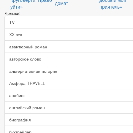
дома"
уйти»
приятель»
Ярлыки:
TV
XX век
авантюрный роман
авторское слово
альтернативная история
Амфора-TRAVELL
анабиоз
английский роман
биография
буктрейлер