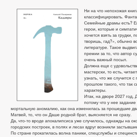
Ни на что непохожая книг
классифицировать. Фанта
Семейные драмы есть? Е
герои, которые и симпати
хочется взять за грудки, 
творишь, гад?», обычно в
литературе. Такое выдви
премии за то, что автор 
очень важный посыл.
Должна еще с удовольств
мастерски, то есть, читае
узнать, что же случится с
прошлом такого, что так 
характеры.
Итак, на дворе 2027 год, 
потому что у нее задание
мортальную аномалию, как она изменилась за прошедшие два
Матвей, то, что он Даше родной брат, выясняется не сразу.
Да, что-то вроде апокалипсиса уже случилось, однажды на ок
городских построек, в полях и лесах вдруг возникли застывши
По стране прокатилась волна паники, спецслужбы и специнст