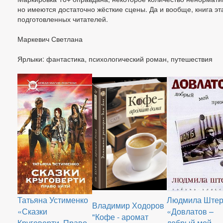
но имеются достаточно жёсткие сцены. Да и вообще, книга эт
подготовленных читателей.
Маркевич Светлана
Ярлыки: фантастика, психологический роман, путешествия
Татьяна Устименко
Людмила Ште
Владимир Ходоров
«Сказки
«Довлатов –
"Кофе - аромат
Круговерти. Право
добрый мой