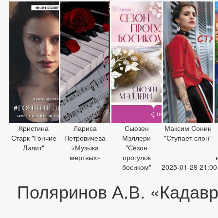
Кристина
Лариса
Сьюзен
Максим Сонин
Старк "Гончие
Петровичева
Мэллери
"Ступает слон"
Лилит"
«Музыка
"Сезон
мертвых»
прогулок
босиком"
2025-01-29 21:00
Поляринов А.В. «Кадав