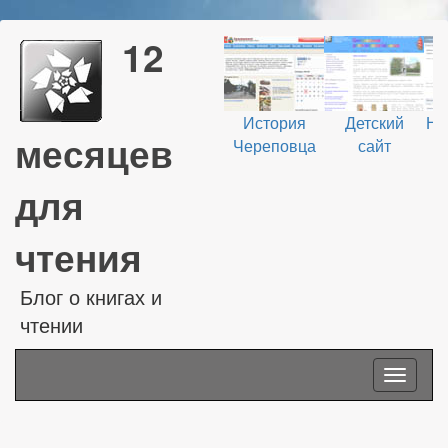
12
История
Детский
На
месяцев
Череповца
сайт
В
для
чтения
Блог о книгах и
чтении
Toggle
navigati