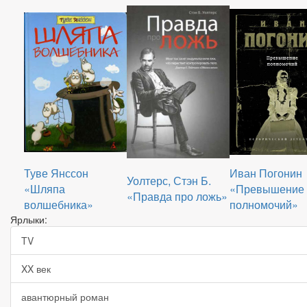
Туве Янссон
Иван Погонин
Уолтерс, Стэн Б.
«Шляпа
«Превышение
«Правда про ложь»
волшебника»
полномочий»
Ярлыки:
TV
XX век
авантюрный роман