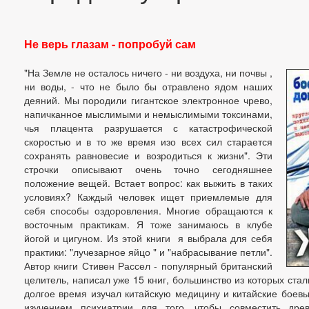
Не верь глазам - попробуй сам
"На Земле не осталось ничего - ни воздуха, ни почвы ,
ни воды, - что не было бы отравлено ядом наших
деяний. Мы породили гигантское электронное чрево,
напичканное мыслимыми и немыслимыми токсинами,
чья плацента разрушается с катастрофической
скоростью и в то же время изо всех сил старается
сохранять равновесие и возродиться к жизни". Эти
строчки описывают очень точно сегодняшнее
положение вещей. Встает вопрос: как выжить в таких
условиях? Каждый человек ищет приемлемые для
себя способы оздоровления. Многие обращаются к
восточным практикам. Я тоже занимаюсь в клубе
йогой и цигуном. Из этой книги я выбрала для себя
практики: "лучезарное яйцо " и "набрасывание петли".
Автор книги Стивен Рассел - популярный британский
целитель, написал уже 15 книг, большинство из которых ста
долгое время изучал китайскую медицину и китайские боевы
изучением психиатрии для того, чтобы совместить др