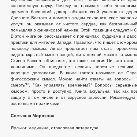
современную науку. Почему он называет себя Босоногим
времена босоногий доктор обходил свой участок от дере
Древнего Востока и помогал людям сохранить свое здоровье
услуги он оказывал от чистого сердца, как безграничн
помышляя о финансовой наживе. Этой традиции следует и С.
В этой книге он рассказывает о принципах буддизма и даос
практики для жителей Запада. Нравится, что пишет с юморо
человеку языком. Автор предлагает нам стать Городски
видеть скрытый смысл вещей, жить полной жизнью и смело
Стивен Рассел объясняет, что такое энергия Ци, что такое 
даньтянями. Он предлагает освоить полезные техники
дарящие долголетие. В книге (автор называет ее Спра
философский смысл. Можно найти ответы на вопросы: "К
смерть?", "Как управлять временем?" Вопросы серьезные
юмором, просто и доступно. Книга актуальна, так как пр
защиту в том числе и от вирусной агрессии. Рекомендую 
восточными практиками.
Светлана Морозова
Ярлыки: медицина, отраслевая литература