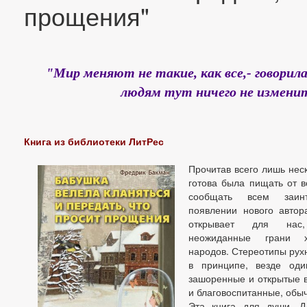
прощения"
"Мир меняют не такие, как все,- говори
людям тут ничего не изменит
Книга из библиотеки ЛитРес
Прочитав всего лишь неск
готова была пищать от во
сообщать всем заин
появлении нового автор
открывает для нас,
неожиданные грани ха
народов. Стереотипы рухн
в принципе, везде оди
зашоренные и открытые 
и благовоспитанные, обыч
Эта книга для души. Д