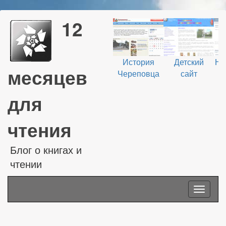
12
История
Детский
На
месяцев
Череповца
сайт
В
для
чтения
Блог о книгах и
чтении
Toggle
navigati