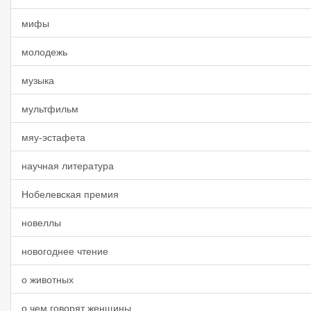
мифы
молодежь
музыка
мультфильм
мяу-эстафета
научная литература
Нобелевская премия
новеллы
новогоднее чтение
о животных
о чем говорят женщины