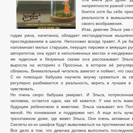
неприятности разной степ
боится хотя бы себе приз
реальности в вымышлен
своего воображения.
Итак, девочке Эльсе уже 
годам умна, начитанна, обладает нестандартным мышлени
преследованиям в школе. Непохожих всегда травят. А уж б
напоминает милых старушек, пекущих пирожки и вяжущих рук
авторитетов, она курит в неположенных местах и несдержан
же чудесные и безумные сказки она рассказывает Эльсе!
выросла на историях о Просонье, в которое её регуляр
облаконь. Внимательный читатель заметит и поймет, что ска
С их помощью бабушка научила внучку сражаться за с
регулярно разбиваются о реальность, верить в лучшее в
чувствовать.
Но очень скоро бабушка умирает. И Эльса, потрясенная
человека, остается одна, как ей кажется. У нее есть ма
будущим ребеночком в животике. Эльса называет его Пол
женой. Но понимания и поддержки нет. А еще есть кучк
трехэтажном доме, где живет Эльса. Они очень активные 
Скелеты из их шкафов будут вываливаться на протяжении все
Все дело в том, что девочка должна выполнить последню