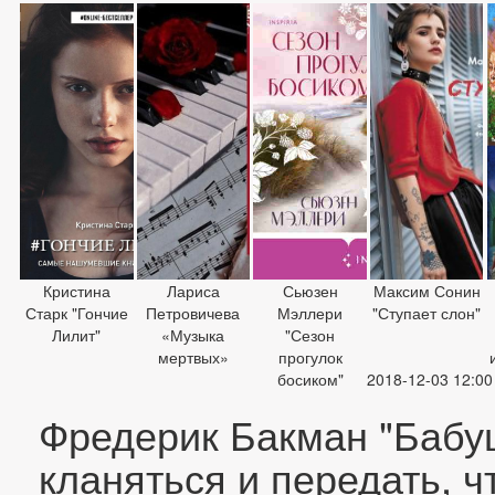
Кристина
Лариса
Сьюзен
Максим Сонин
Старк "Гончие
Петровичева
Мэллери
"Ступает слон"
Лилит"
«Музыка
"Сезон
мертвых»
прогулок
босиком"
2018-12-03 12:00
Фредерик Бакман "Бабу
кланяться и передать, ч