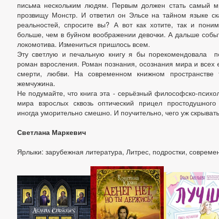
письма нескольким людям. Первым должен стать самый мр
прозвищу Монстр. И ответил он Эльсе на тайном языке с
реальностей, спросите вы? А вот как хотите, так и поним
больше, чем в буйном воображении девочки. А дальше собы
локомотива. Измениться пришлось всем.
Эту светлую и печальную книгу я бы порекомендовала по
роман взросления. Роман познания, осознания мира и всех е
смерти, любви. На современном книжном пространстве 
жемчужина.
Не подумайте, что книга эта - серьёзный философско-психол
мира взрослых сквозь оптический прицел простодушного 
иногда уморительно смешно. И поучительно, чего уж скрывать
Светлана Маркевич
Ярлыки: зарубежная литература, Литрес, подростки, совреме