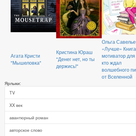
Ольга Савелье
«Лучше» Книга
Кристина Юраш
Агата Кристи
мотиватор для 
"Денег нет, но ты
"Мышеловка"
кто ждал
держись!"
волшебного пи
от Вселенной
Ярлыки:
TV
XX век
авантюрный роман
авторское слово