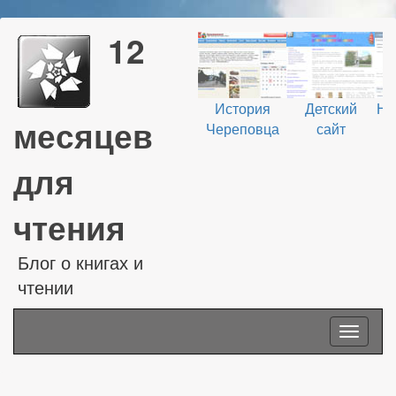
12
История
Детский
На
месяцев
Череповца
сайт
В
для
чтения
Блог о книгах и
чтении
Toggle
navigati