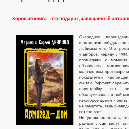
Хорошая книга - это подарок, завещанный автор
Очередное переиздани
фантастики побудило напи
любимых книг. Этот ром
у авторов, наряду с "Vita
прошедших с момента 
обзавелась множест
количеством противоречи
показателей настояще
считаю "эффект перечиты
пару-тройку лет п
обнаруживаешь в ней мас
некоторое время - опять 
не заметить, ведь очевид
вот это вот!
Не устаю повторять, чт
разные люди могут выч
вещи. Что мы имеем в 