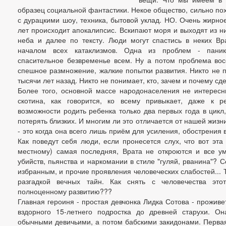
образец социальной фантастики. Некое общество, сильно по
с дурацкими шоу, техника, бытовой уклад. НО. Очень жирно
лет происходит апокалипсис. Вскипают моря и выходят из ни
неба и далее по тексту. Люди могут спастись в неких Вр
началом всех катаклизмов. Одна из проблем - пани
спасительное безвременье всем. Ну а потом проблема вос
спешное размножение, жалкие попытки развития. Никто не п
тысячи лет назад. Никто не понимает, кто, зачем и почему сд
Более того, основной массе народонаселения не интересн
скотина, как говорится, ко всему привыкает, даже к р
возможности родить ребенка только два первых года в цикл,
потерять близких. И многим ли это отличается от нашей жиз
- это когда она всего лишь приём для усиления, обострения 
Как поведут себя люди, если пронесется слух, что вот эта
местному) самая последняя, Врата не откроются и все ум
убийств, пьянства и наркомании в стиле "гуляй, рванина"?
избранным, и прочие проявления человеческих слабостей... 
разгадкой вечных тайн. Как снять с человечества эт
полноценному развитию???
Главная героиня - простая девчонка Лидка Сотова - проживе
вздорного 15-летнего подростка до древней старухи. О
обычными девичьими, а потом бабскими закидонами. Первая