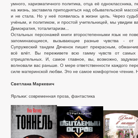
умного, харизматичного политика, отца её одноклассника, п
на жизнь, заставила приподняться над обывательской массой
и не стала. Но у неё появилась в жизни цель. Через судь
учёным, и политиком, и простой учительницей, мы увидим в
Демократия, тоталитаризм...
Остальных персонажей книги второстепенными язык не пове
запоминающиеся, вызывающие разные чувства - от в
Супружеский тандем Дяченок пишет прекрасным, обманчив
всё влёт. Вы переживете всю гамму чувств от самых
отрицательных. И, самое главное, вы, возможно, задума
волновали вас раньше. О мере ответственности каждого пер
силе материнской любви. Это не самое комфортное чтение. 
Светлана Маркевич
Ярлыки: современная проза, фантастика