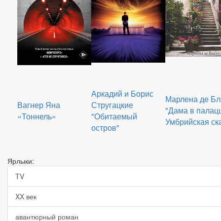
Аркадий и Борис
Марлена де Бл
Вагнер Яна
Стругацкие
"Дама в палац
«Тоннель»
"Обитаемый
Умбрийская ск
остров"
Ярлыки:
TV
XX век
авантюрный роман