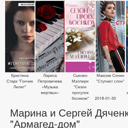
Кристина
Лариса
Сьюзен
Максим Сонин
Старк "Гончие
Петровичева
Мэллери
"Ступает слон"
Лилит"
«Музыка
"Сезон
мертвых»
прогулок
босиком"
2018-01-30
Марина и Сергей Дячен
"Армагед-дом"